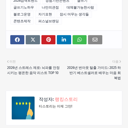
2026검색트렌드
경험기반콘텐츠
글쓰기
글쓰기노하우
나만의관점
대체불가능한사람
블로그운영
자기표현
잠시 머무는 생각들
콘텐츠제작
퍼스널브랜딩
이전
다음
2026년 스트레스 제로: 뇌파를 안정
2026년 번아웃 탈출 가이드: 2025 하
시키는 평온한 음악 리스트 TOP 10
반기 베스트셀러로 배우는 마음 회
복법
작성자:
랭킹스토리
티스토리는 이제 그만!