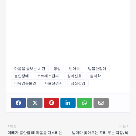
마음을 돌보는 시간
명상
번아웃
범불안장애
불안장애
스트레스관리
심리신호
심리학
이유없는불안
자율신경계
정신건강
이전
다음
미래가 불안할 때 마음을 다스리는
밤마다 찾아오는 꼬리 무는 걱정, 뇌