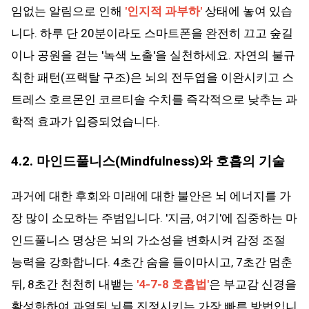
임없는 알림으로 인해
'인지적 과부하'
상태에 놓여 있습
니다. 하루 단 20분이라도 스마트폰을 완전히 끄고 숲길
이나 공원을 걷는 '녹색 노출'을 실천하세요. 자연의 불규
칙한 패턴(프랙탈 구조)은 뇌의 전두엽을 이완시키고 스
트레스 호르몬인 코르티솔 수치를 즉각적으로 낮추는 과
학적 효과가 입증되었습니다.
4.2. 마인드풀니스(Mindfulness)와 호흡의 기술
과거에 대한 후회와 미래에 대한 불안은 뇌 에너지를 가
장 많이 소모하는 주범입니다. '지금, 여기'에 집중하는 마
인드풀니스 명상은 뇌의 가소성을 변화시켜 감정 조절
능력을 강화합니다. 4초간 숨을 들이마시고, 7초간 멈춘
뒤, 8초간 천천히 내뱉는
'4-7-8 호흡법'
은 부교감 신경을
활성화하여 과열된 뇌를 진정시키는 가장 빠른 방법입니