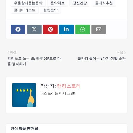
우울할때듣는음악
음악치료
정신건강
클래식추천
플레이리스트
힐링음악
이전
다음
감정노트 쓰는 법: 하루 5분으로 마
불안감 줄이는 3가지 생활 습관
음 정리하기
작성자:
랭킹스토리
티스토리는 이제 그만!
관심 있을 만한 글