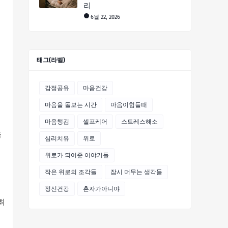
리
6월 22, 2026
태그(라벨)
감정공유
마음건강
마음을 돌보는 시간
마음이힘들때
이
마음챙김
셀프케어
스트레스해소
음
심리치유
위로
위로가 되어준 이야기들
작은 위로의 조각들
잠시 머무는 생각들
정신건강
혼자가아니야
최