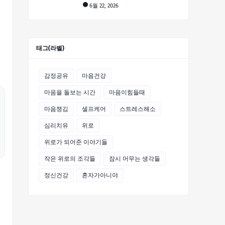
6월 22, 2026
태그(라벨)
감정공유
마음건강
마음을 돌보는 시간
마음이힘들때
마음챙김
셀프케어
스트레스해소
심리치유
위로
위로가 되어준 이야기들
작은 위로의 조각들
잠시 머무는 생각들
정신건강
혼자가아니야